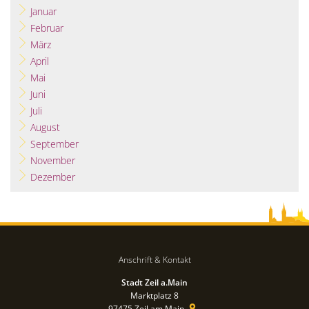
Januar
Februar
März
April
Mai
Juni
Juli
August
September
November
Dezember
Anschrift & Kontakt
Stadt Zeil a.Main
Marktplatz 8
97475
Zeil am Main