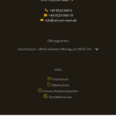
+49 9524 949-0
+49 9524 949-19
info@zeil-am-main.de
Öffnungszeiten
Klicken, um weitere Öffnungs- oder Schließzeiten auszublenden
Geschlossen:
öffnet nächsten Montag um 08:00 Uhr
Infos
Impressum
Datenschutz
Unsere Ansprechpartner
Kontaktformular