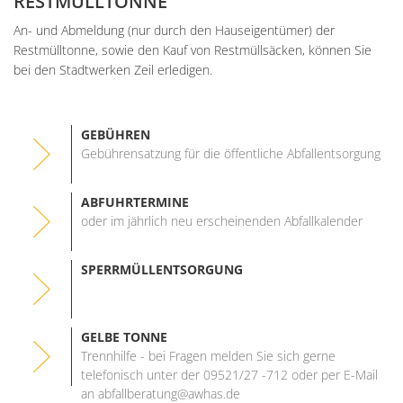
RESTMÜLLTONNE
Unterkünfte
Wohnen im A
Kreuzfriedh
Online Anträge
Kommunale Wärmeplanung
Online Portal
2025
An- und Abmeldung (nur durch den Hauseigentümer) der
Wohnmobilstellplatz
Integration
Friedhof Kr
Restmülltonne, sowie den Kauf von Restmüllsäcken, können Sie
Stellenangebote
Bauhofmitarbeiter für die
2026
bei den Stadtwerken Zeil erledigen.
Wein, Bier und Edelbrände
Nachbarschaf
Friedhof Bi
Bekanntmachungen
Errichtung von Fahrradabs
Friedhof Sec
Managementplan Natura 
GEBÜHREN
Friedhof Zie
Bekanntmachung der Gen
Gebührensatzung für die öffentliche Abfallentsorgung
Bekanntmachung zum Beba
ABFUHRTERMINE
Kommunalwahl 2026
oder im jährlich neu erscheinenden Abfallkalender
SPERRMÜLLENTSORGUNG
GELBE TONNE
Trennhilfe - bei Fragen melden Sie sich gerne
telefonisch unter der 09521/27 -712 oder per E-Mail
an abfallberatung@awhas.de