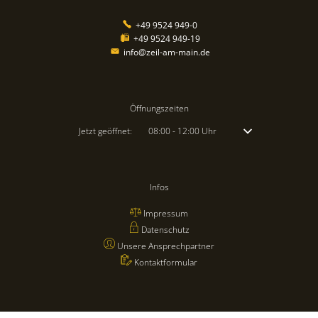
+49 9524 949-0
+49 9524 949-19
info@zeil-am-main.de
Öffnungszeiten
Klicken, um weitere Öffnungs- oder Schließzeiten auszublenden
Jetzt geöffnet:
08:00
-
12:00
Uhr
Von 08:00 bis 12:00 
Infos
Impressum
Datenschutz
Unsere Ansprechpartner
Kontaktformular