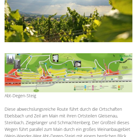
Unterkünfte
Wohnen im A
Kreuzfriedh
Online Anträge
Kommunale Wärmeplanung
Online Portal
2025
Wohnmobilstellplatz
Integration
Friedhof Kr
Stellenangebote
Bauhofmitarbeiter für die
2026
Wein, Bier und Edelbrände
Nachbarschaf
Friedhof Bi
Bekanntmachungen
Errichtung von Fahrradabs
Friedhof Sec
Managementplan Natura 
Friedhof Zie
Bekanntmachung der Gen
Bekanntmachung zum Beba
Kommunalwahl 2026
Abt-Degen-Steig
Diese abwechslungsreiche Route führt durch die Ortschaften
Ebelsbach und Zeil am Main mit ihren Ortsteilen Gleisenau,
Steinbach, Ziegelanger und Schmachtenberg. Der Großteil dieses
Wegen führt parallel zum Main durch ein großes Weinanbaugebiet
(Wein-Wander-Weg Abt-Degen-Steig) mit einem herrlichen Blick