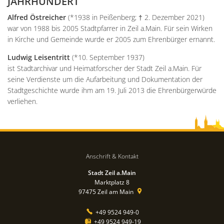
JAHRHUNDERT
Alfred Östreicher
(*1938 in Peißenberg; † 2. Dezember 2021)
war von 1988 bis 2005 Stadtpfarrer in Zeil a.Main. Für sein Wirken
in Kirche und Gemeinde wurde er 2005 zum Ehrenbürger ernannt.
Ludwig Leisentritt
(*10. September 1937)
ist Stadtarchivar und Heimatforscher der Stadt Zeil a.Main. Für
seine Verdienste um die Aufarbeitung und Dokumentation der
Stadtgeschichte wurde ihm am 19. Juli 2013 die Ehrenbürgerwürde
verliehen.
Anschrift & Kontakt
Stadt Zeil a.Main
Marktplatz 8
97475
Zeil am Main
+49 9524 949-0
+49 9524 949-19