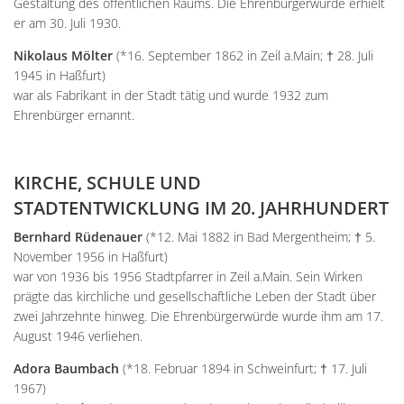
Gestaltung des öffentlichen Raums. Die Ehrenbürgerwürde erhielt
er am 30. Juli 1930.
Nikolaus Mölter
(*16. September 1862 in Zeil a.Main; † 28. Juli
1945 in Haßfurt)
war als Fabrikant in der Stadt tätig und wurde 1932 zum
Ehrenbürger ernannt.
KIRCHE, SCHULE UND
STADTENTWICKLUNG IM 20. JAHRHUNDERT
Bernhard Rüdenauer
(*12. Mai 1882 in Bad Mergentheim; † 5.
November 1956 in Haßfurt)
war von 1936 bis 1956 Stadtpfarrer in Zeil a.Main. Sein Wirken
prägte das kirchliche und gesellschaftliche Leben der Stadt über
zwei Jahrzehnte hinweg. Die Ehrenbürgerwürde wurde ihm am 17.
August 1946 verliehen.
Adora Baumbach
(*18. Februar 1894 in Schweinfurt; † 17. Juli
1967)