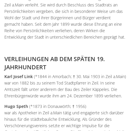
Unterkünfte
Wohnen im A
Kreuzfriedh
Zeil a.Main verleiht. Sie wird durch Beschluss des Stadtrats an
Online Anträge
Kommunale Wärmeplanung
Online Portal
2025
Persönlichkeiten vergeben, die sich in besonderer Weise um das
Wohnmobilstellplatz
Integration
Friedhof Kr
Stellenangebote
Bauhofmitarbeiter für die
Wohl der Stadt und ihrer Bürgerinnen und Bürger verdient
2026
Wein, Bier und Edelbrände
Nachbarschaf
gemacht haben. Seit dem Jahr 1899 wurde diese Ehrung an eine
Friedhof Bi
Bekanntmachungen
Errichtung von Fahrradabs
Reihe von Persönlichkeiten verliehen, deren Wirken die
Friedhof Sec
Entwicklung der Stadt in unterschiedlichen Bereichen geprägt hat.
Managementplan Natura 
Friedhof Zie
Bekanntmachung der Gen
VERLEIHUNGEN AB DEM SPÄTEN 19.
Bekanntmachung zum Beba
JAHRHUNDERT
Kommunalwahl 2026
Karl Josef Link
(*1844 in Amorbach; † 30. Mai 1903 in Zeil a.Main)
war von 1882 bis zu seinem Tod Stadtpfarrer in Zeil. In seine
Amtszeit fällt unter anderem der Bau des Zeiler Käppeles. Die
Ehrenbürgerwürde wurde ihm am 24. Dezember 1899 verliehen.
Hugo Speth
(*1873 in Donauwörth; † 1956)
war als Apotheker in Zeil a.Main tätig und engagierte sich darüber
hinaus für die städtebauliche Entwicklung. Als Gründer des
Verschönerungsvereins setzte er wichtige Impulse für die