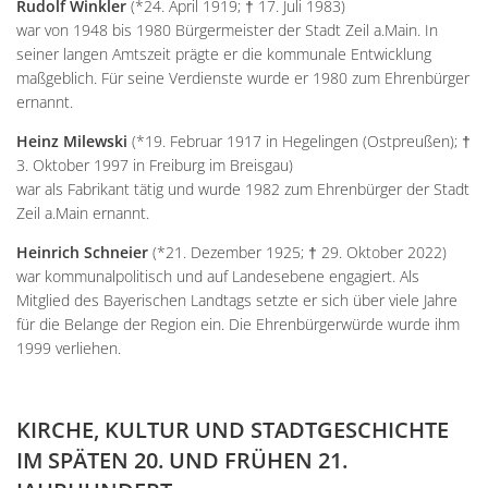
Rudolf Winkler
(*24. April 1919; † 17. Juli 1983)
war von 1948 bis 1980 Bürgermeister der Stadt Zeil a.Main. In
seiner langen Amtszeit prägte er die kommunale Entwicklung
maßgeblich. Für seine Verdienste wurde er 1980 zum Ehrenbürger
ernannt.
Heinz Milewski
(*19. Februar 1917 in Hegelingen (Ostpreußen); †
3. Oktober 1997 in Freiburg im Breisgau)
war als Fabrikant tätig und wurde 1982 zum Ehrenbürger der Stadt
Zeil a.Main ernannt.
Heinrich Schneier
(*21. Dezember 1925; † 29. Oktober 2022)
war kommunalpolitisch und auf Landesebene engagiert. Als
Mitglied des Bayerischen Landtags setzte er sich über viele Jahre
für die Belange der Region ein. Die Ehrenbürgerwürde wurde ihm
1999 verliehen.
KIRCHE, KULTUR UND STADTGESCHICHTE
IM SPÄTEN 20. UND FRÜHEN 21.