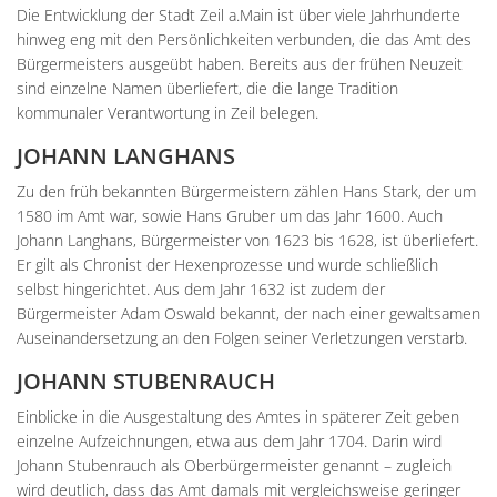
Unterkünfte
Wohnen im A
Die Entwicklung der Stadt Zeil a.Main ist über viele Jahrhunderte
Kreuzfriedh
Online Anträge
Kommunale Wärmeplanung
Online Portal
2025
hinweg eng mit den Persönlichkeiten verbunden, die das Amt des
Wohnmobilstellplatz
Integration
Friedhof Kr
Stellenangebote
Bauhofmitarbeiter für die
Bürgermeisters ausgeübt haben. Bereits aus der frühen Neuzeit
2026
Wein, Bier und Edelbrände
sind einzelne Namen überliefert, die die lange Tradition
Nachbarschaf
Friedhof Bi
Bekanntmachungen
Errichtung von Fahrradabs
kommunaler Verantwortung in Zeil belegen.
Friedhof Sec
Managementplan Natura 
JOHANN LANGHANS
Friedhof Zie
Bekanntmachung der Gen
Zu den früh bekannten Bürgermeistern zählen Hans Stark, der um
1580 im Amt war, sowie Hans Gruber um das Jahr 1600. Auch
Bekanntmachung zum Beba
Johann Langhans, Bürgermeister von 1623 bis 1628, ist überliefert.
Kommunalwahl 2026
Er gilt als Chronist der Hexenprozesse und wurde schließlich
selbst hingerichtet. Aus dem Jahr 1632 ist zudem der
Bürgermeister Adam Oswald bekannt, der nach einer gewaltsamen
Auseinandersetzung an den Folgen seiner Verletzungen verstarb.
JOHANN STUBENRAUCH
Einblicke in die Ausgestaltung des Amtes in späterer Zeit geben
einzelne Aufzeichnungen, etwa aus dem Jahr 1704. Darin wird
Johann Stubenrauch als Oberbürgermeister genannt – zugleich
wird deutlich, dass das Amt damals mit vergleichsweise geringer