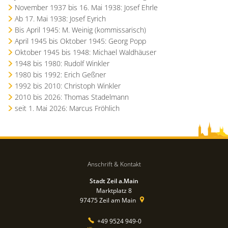
November 1937 bis 16. Mai 1938: Josef Ehrle
Ab 17. Mai 1938: Josef Eyrich
Bis April 1945: M. Weinig (kommissarisch)
April 1945 bis Oktober 1945: Georg Popp
Oktober 1945 bis 1948: Michael Waldhäuser
1948 bis 1980: Rudolf Winkler
1980 bis 1992: Erich Geßner
1992 bis 2010: Christoph Winkler
2010 bis 2026: Thomas Stadelmann
seit 1. Mai 2026: Marcus Fröhlich
Anschrift & Kontakt
Stadt Zeil a.Main
Marktplatz 8
97475
Zeil am Main
+49 9524 949-0