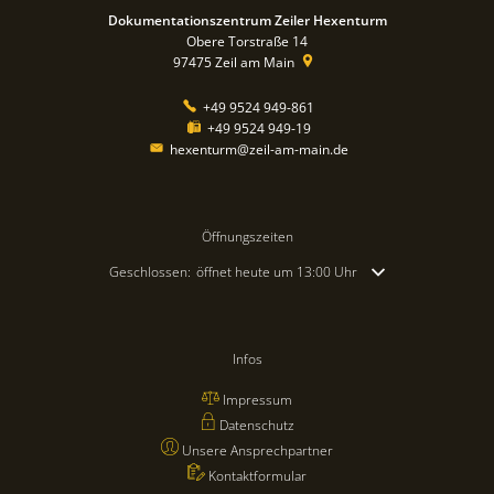
Dokumentationszentrum Zeiler Hexenturm
Obere Torstraße 14
97475
Zeil am Main
+49 9524 949-861
+49 9524 949-19
hexenturm@zeil-am-main.de
Öffnungszeiten
Klicken, um weitere Öffnungs- oder Schließzeiten auszublende
Geschlossen:
öffnet heute um 13:00 Uhr
Infos
Impressum
Datenschutz
Unsere Ansprechpartner
Kontaktformular