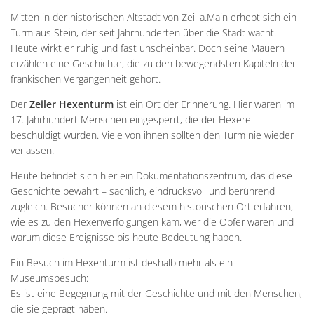
Unterkünfte
Wohnen im A
Kreuzfriedh
Online Anträge
Kommunale Wärmeplanung
Online Portal
Mitten in der historischen Altstadt von Zeil a.Main erhebt sich ein
2025
Wohnmobilstellplatz
Integration
Turm aus Stein, der seit Jahrhunderten über die Stadt wacht.
Friedhof Kr
Stellenangebote
Bauhofmitarbeiter für die
2026
Heute wirkt er ruhig und fast unscheinbar. Doch seine Mauern
Wein, Bier und Edelbrände
Nachbarschaf
Friedhof Bi
erzählen eine Geschichte, die zu den bewegendsten Kapiteln der
Bekanntmachungen
Errichtung von Fahrradabs
fränkischen Vergangenheit gehört.
Friedhof Sec
Managementplan Natura 
Der
Zeiler Hexenturm
ist ein Ort der Erinnerung. Hier waren im
Friedhof Zie
Bekanntmachung der Gen
17. Jahrhundert Menschen eingesperrt, die der Hexerei
beschuldigt wurden. Viele von ihnen sollten den Turm nie wieder
Bekanntmachung zum Beba
verlassen.
Kommunalwahl 2026
Heute befindet sich hier ein Dokumentationszentrum, das diese
Geschichte bewahrt – sachlich, eindrucksvoll und berührend
zugleich. Besucher können an diesem historischen Ort erfahren,
wie es zu den Hexenverfolgungen kam, wer die Opfer waren und
warum diese Ereignisse bis heute Bedeutung haben.
Ein Besuch im Hexenturm ist deshalb mehr als ein
Museumsbesuch:
Es ist eine Begegnung mit der Geschichte und mit den Menschen,
die sie geprägt haben.