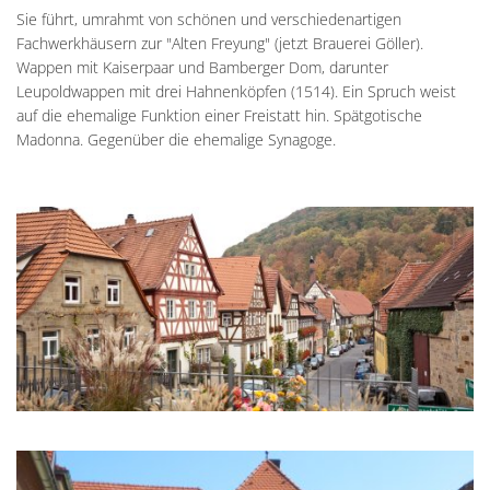
Unterkünfte
Wohnen im A
FREYUNG
Kreuzfriedh
Sie führt, umrahmt von schönen und verschiedenartigen
Online Anträge
Kommunale Wärmeplanung
Online Portal
2025
Fachwerkhäusern zur "Alten Freyung" (jetzt Brauerei Göller).
Wohnmobilstellplatz
Integration
Friedhof Kr
Stellenangebote
Bauhofmitarbeiter für die
Wappen mit Kaiserpaar und Bamberger Dom, darunter
2026
Wein, Bier und Edelbrände
Nachbarschaf
Leupoldwappen mit drei Hahnenköpfen (1514). Ein Spruch weist
Friedhof Bi
Bekanntmachungen
Errichtung von Fahrradabs
auf die ehemalige Funktion einer Freistatt hin. Spätgotische
Friedhof Sec
Madonna. Gegenüber die ehemalige Synagoge.
Managementplan Natura 
Friedhof Zie
Bekanntmachung der Gen
Bekanntmachung zum Beba
Kommunalwahl 2026