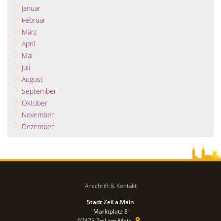
Januar
Februar
März
April
Mai
Juli
August
September
Oktober
November
Dezember
Anschrift & Kontakt
Stadt Zeil a.Main
Marktplatz 8
97475
Zeil am Main