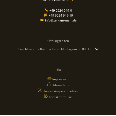
+49 9524 949-0
+49 9524 949-19
info@zeil-am-main.de
Öffnungszeiten
Klicken, um weitere Öffnungs- oder Schließzeiten auszublenden
Geschlossen:
öffnet nächsten Montag um 08:00 Uhr
Infos
Impressum
Datenschutz
Unsere Ansprechpartner
Kontaktformular