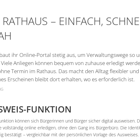
Zeiler Nachrichten
Friedhof
S RATHAUS – EINFACH, SCHN
Online Anträge
Kommunale Wärm
AH
Stellenangebote
Bekanntmachungen
 baut ihr Online-Portal stetig aus, um Verwaltungswege so 
. Viele Anliegen können bequem von zuhause erledigt werd
hne Termin im Rathaus. Das macht den Alltag flexibler und
hes Erscheinen bleibt dort erhalten, wo es erforderlich ist.
IG
SWEIS-FUNKTION
unktion können sich Bürgerinnen und Bürger sicher digital ausweisen. D
vollständig online erledigen, ohne den Gang ins Bürgerbüro. Die Identi
ig bestätigt – vergleichbar mit der persönlichen Vorlage des Ausweises.