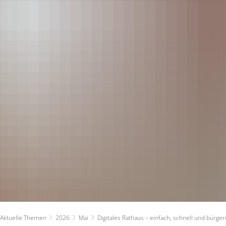
RATHAUS
RUNDUM VERSOR
Bürgermeister
Planen und Bauen
Verwaltung - Kontakte
Stadtwerke
Ratsinformationssystem
Ver- und Entsorg
Persönlichkeiten & Ehrungen
Ärzte
Aktuelle Themen
Kindertagesbetre
Zahlen und Fakten
Ferienbetreuung
Haushaltsplan
Schulen
Aktuelle Themen
2026
Mai
Digitales Rathaus – einfach, schnell und bürge
Ortsrecht
Soziales