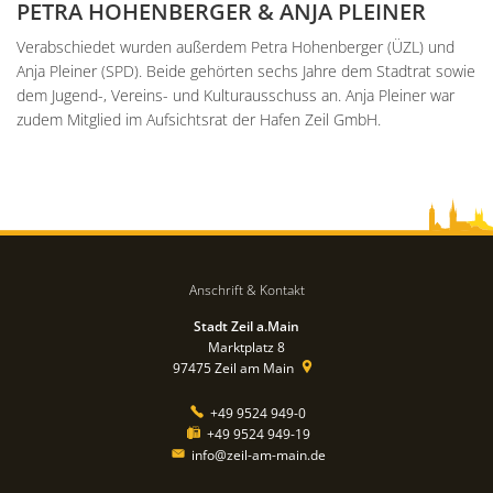
PETRA HOHENBERGER & ANJA PLEINER
Verabschiedet wurden außerdem Petra Hohenberger (ÜZL) und
Anja Pleiner (SPD). Beide gehörten sechs Jahre dem Stadtrat sowie
dem Jugend-, Vereins- und Kulturausschuss an. Anja Pleiner war
zudem Mitglied im Aufsichtsrat der Hafen Zeil GmbH.
Anschrift & Kontakt
Stadt Zeil a.Main
Marktplatz 8
97475
Zeil am Main
+49 9524 949-0
+49 9524 949-19
info@zeil-am-main.de