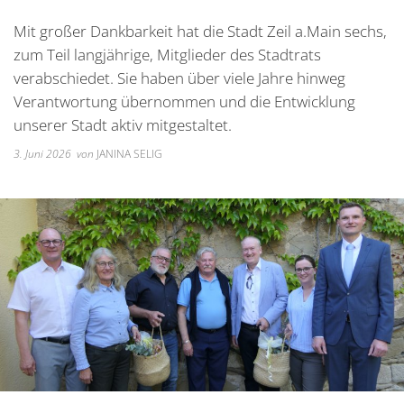
Unterkünfte
Wohnen im A
Kreuzfriedh
Online Anträge
Kommunale Wärmeplanung
Online Portal
Mit großer Dankbarkeit hat die Stadt Zeil a.Main sechs,
2025
Wohnmobilstellplatz
Integration
Friedhof Kr
Stellenangebote
Bauhofmitarbeiter für die
zum Teil langjährige, Mitglieder des Stadtrats
2026
Wein, Bier und Edelbrände
Nachbarschaf
Friedhof Bi
verabschiedet. Sie haben über viele Jahre hinweg
Bekanntmachungen
Errichtung von Fahrradabs
Verantwortung übernommen und die Entwicklung
Friedhof Sec
Managementplan Natura 
unserer Stadt aktiv mitgestaltet.
Friedhof Zie
Bekanntmachung der Gen
3. Juni 2026
von
JANINA SELIG
Bekanntmachung zum Beba
Kommunalwahl 2026