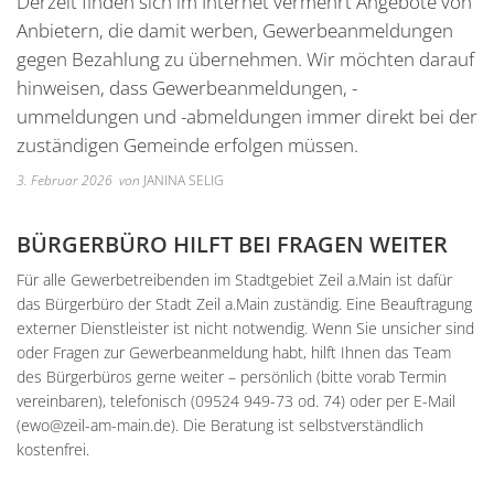
Derzeit finden sich im Internet vermehrt Angebote von
Unterkünfte
Wohnen im A
Kreuzfriedh
Online Anträge
Kommunale Wärmeplanung
Online Portal
Anbietern, die damit werben, Gewerbeanmeldungen
2025
Wohnmobilstellplatz
Integration
Friedhof Kr
gegen Bezahlung zu übernehmen. Wir möchten darauf
Stellenangebote
Bauhofmitarbeiter für die
2026
hinweisen, dass Gewerbeanmeldungen, -
Wein, Bier und Edelbrände
Nachbarschaf
Friedhof Bi
Bekanntmachungen
Errichtung von Fahrradabs
ummeldungen und -abmeldungen immer direkt bei der
Friedhof Sec
zuständigen Gemeinde erfolgen müssen.
Managementplan Natura 
Friedhof Zie
3. Februar 2026
von
JANINA SELIG
Bekanntmachung der Gen
Bekanntmachung zum Beba
BÜRGERBÜRO HILFT BEI FRAGEN WEITER
Kommunalwahl 2026
Für alle Gewerbetreibenden im Stadtgebiet Zeil a.Main ist dafür
das Bürgerbüro der Stadt Zeil a.Main zuständig. Eine Beauftragung
externer Dienstleister ist nicht notwendig. Wenn Sie unsicher sind
oder Fragen zur Gewerbeanmeldung habt, hilft Ihnen das Team
des Bürgerbüros gerne weiter – persönlich (bitte vorab Termin
vereinbaren), telefonisch (09524 949-73 od. 74) oder per E-Mail
(ewo@zeil-am-main.de). Die Beratung ist selbstverständlich
kostenfrei.