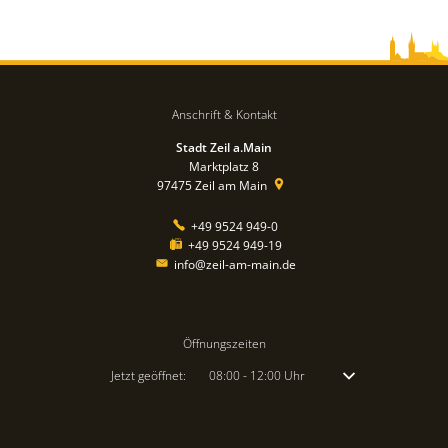
Anschrift & Kontakt
Stadt Zeil a.Main
Marktplatz 8
97475
Zeil am Main
+49 9524 949-0
+49 9524 949-19
info@zeil-am-main.de
Öffnungszeiten
Klicken, um weitere Öffnungs- oder Schließzeiten auszublenden
Jetzt geöffnet:
08:00
-
12:00
Uhr
Von 08:00 bis 12:00 