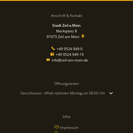
Anschrift & Kontakt
Stadt Zeil a.Main
Marktplatz 8
97475
Zeil am Main
+49 9524 949-0
+49 9524 949-19
info@zeil-am-main.de
Öffnungszeiten
Klicken, um weitere Öffnungs- oder Schließzeiten auszublenden
Geschlossen:
öffnet nächsten Montag um 08:00 Uhr
Infos
Impressum