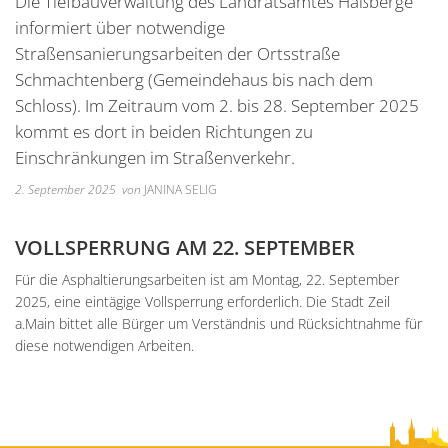
Die Tiefbauverwaltung des Landratsamtes Haßberge
Unterkünfte
Wohnen im A
Kreuzfriedh
Online Anträge
Kommunale Wärmeplanung
Online Portal
informiert über notwendige
2025
Wohnmobilstellplatz
Integration
Friedhof Kr
Straßensanierungsarbeiten der Ortsstraße
Stellenangebote
Bauhofmitarbeiter für die
2026
Schmachtenberg (Gemeindehaus bis nach dem
Wein, Bier und Edelbrände
Nachbarschaf
Friedhof Bi
Bekanntmachungen
Errichtung von Fahrradabs
Schloss). Im Zeitraum vom 2. bis 28. September 2025
Friedhof Sec
kommt es dort in beiden Richtungen zu
Managementplan Natura 
Friedhof Zie
Einschränkungen im Straßenverkehr.
Bekanntmachung der Gen
2. September 2025
von
JANINA SELIG
Bekanntmachung zum Beba
Kommunalwahl 2026
VOLLSPERRUNG AM 22. SEPTEMBER
Für die Asphaltierungsarbeiten ist am Montag, 22. September
2025, eine eintägige Vollsperrung erforderlich. Die Stadt Zeil
a.Main bittet alle Bürger um Verständnis und Rücksichtnahme für
diese notwendigen Arbeiten.