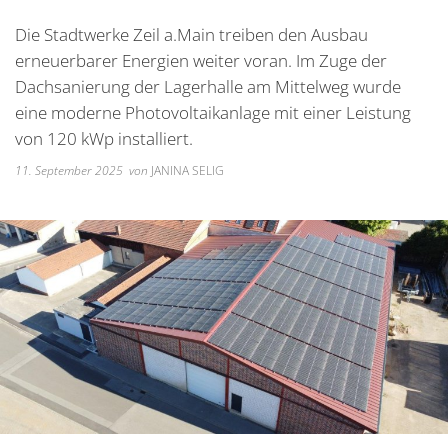
Unterkünfte
Wohnen im A
Kreuzfriedh
Online Anträge
Kommunale Wärmeplanung
Online Portal
Die Stadtwerke Zeil a.Main treiben den Ausbau
2025
Wohnmobilstellplatz
Integration
Friedhof Kr
Stellenangebote
Bauhofmitarbeiter für die
erneuerbarer Energien weiter voran. Im Zuge der
2026
Wein, Bier und Edelbrände
Nachbarschaf
Friedhof Bi
Dachsanierung der Lagerhalle am Mittelweg wurde
Bekanntmachungen
Errichtung von Fahrradabs
eine moderne Photovoltaikanlage mit einer Leistung
Friedhof Sec
Managementplan Natura 
von 120 kWp installiert.
Friedhof Zie
Bekanntmachung der Gen
11. September 2025
von
JANINA SELIG
Bekanntmachung zum Beba
Kommunalwahl 2026