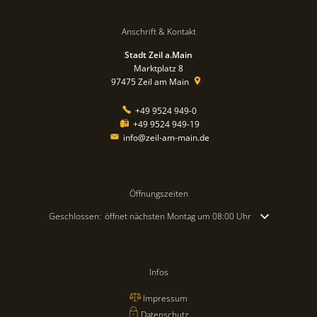
Anschrift & Kontakt
Stadt Zeil a.Main
Marktplatz 8
97475
Zeil am Main
+49 9524 949-0
+49 9524 949-19
info@zeil-am-main.de
Öffnungszeiten
Klicken, um weitere Öffnungs- oder Schließzeiten auszublenden
Geschlossen:
öffnet nächsten Montag um 08:00 Uhr
Infos
Impressum
Datenschutz