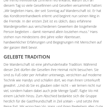
Die fremd freireisende Zimmerin Vio erklärte, warum sich an
diesem Tag so viele Gesellinnen und Gesellen versammelt hatten:
„Wir begleiten Hans, der seit Sonntag auf Wanderschaft ist. Er hat
das Konditorenhandwerk erlernt und beginnt nun seinen Weg in
die Fremde. In der ersten Zeit ist es üblich, dass erfahrene
Wandergesellen aus verschiedenen Gewerken die losgehende
Person begleiten – damit niemand allein losziehen muss.“ Hans
stehen nun mindestens drei Jahre voller Abenteuer,
handwerklicher Erfahrungen und Begegnungen mit Menschen auf
der ganzen Welt bevor.
GELEBTE TRADITION
Die Wanderschaft ist eine jahrhundertealte Tradition: Während
dieser Zeit dürfen die Gesellen ihre Heimat nicht besuchen. Sie
sind zu Fuß oder per Anhalter unterwegs, verzichten auf moderne
Technik wie Handys und schlafen dort, wo man ihnen Unterkunft
gewährt. „Und ob Sie es glauben oder nicht – wir lernen nicht nur
viel, sondern haben dabei auch jede Menge Spaß“, fügte Vio mit
einem Lächeln hinzu. Zum Abschied bedankte sich die Gruppe
herzlich für die Gastfreundschaft in Zeil a.Main – und setzte ihre
Reise fort. Wir wünschen Vio, Hans und ihren Begleitern alles Gute