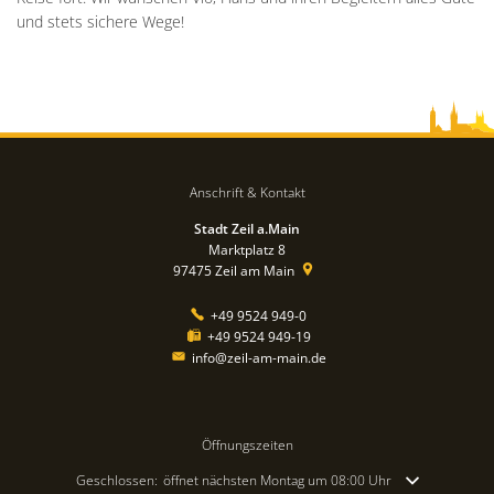
und stets sichere Wege!
Anschrift & Kontakt
Stadt Zeil a.Main
Marktplatz 8
97475
Zeil am Main
+49 9524 949-0
+49 9524 949-19
info@zeil-am-main.de
Öffnungszeiten
Klicken, um weitere Öffnungs- oder Schließzeiten auszublenden
Geschlossen:
öffnet nächsten Montag um 08:00 Uhr