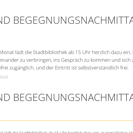
Zeiler Nachrichten
Friedhof
UND BEGEGNUNGSNACHMITT
Online Anträge
Kommunale Wärm
N
Stellenangebote
Bekanntmachungen
Monat lädt die Stadtbibliothek ab 15 Uhr herzlich dazu ein,
inander zu verbringen, ins Gespräch zu kommen und sich zu
frei zugänglich, und der Eintritt ist selbstverständlich frei.
SELIG
UND BEGEGNUNGSNACHMITT
N
t lädt die Stadtbibliothek ab 15 Uhr herzlich dazu ein, in gemütlicher 