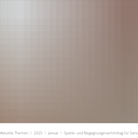
RATHAUS
RUNDUM VERSOR
Bürgermeister
Planen und Bauen
Verwaltung - Kontakte
Stadtwerke
Ratsinformationssystem
Ver- und Entsorg
Persönlichkeiten & Ehrungen
Ärzte
Aktuelle Themen
Kindertagesbetre
Zahlen und Fakten
Ferienbetreuung
Haushaltsplan
Schulen
Aktuelle Themen
2025
Januar
Spiele- und Begegnungsnachmittag für Sen
Ortsrecht
Soziales