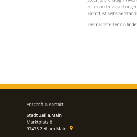
miteinander zu verbringen
Eintritt ist selbstverständli
Der nächste Termin findet
Anschrift & Kontakt
Stadt Zeil a.Main
Marktplatz 8
97475
Zeil am Main