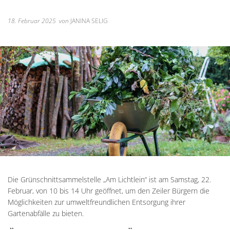
Unterkünfte
Wohnen im A
Kreuzfriedh
Online Anträge
Kommunale Wärmeplanung
Online Portal
2025
Wohnmobilstellplatz
18. Februar 2025
von
JANINA SELIG
Integration
Friedhof Kr
Stellenangebote
Bauhofmitarbeiter für die
2026
Wein, Bier und Edelbrände
Nachbarschaf
Friedhof Bi
Bekanntmachungen
Errichtung von Fahrradabs
Friedhof Sec
Managementplan Natura 
Friedhof Zie
Bekanntmachung der Gen
Bekanntmachung zum Beba
Kommunalwahl 2026
Die Grünschnittsammelstelle „Am Lichtlein“ ist am Samstag, 22.
Februar, von 10 bis 14 Uhr geöffnet, um den Zeiler Bürgern die
Möglichkeiten zur umweltfreundlichen Entsorgung ihrer
Gartenabfälle zu bieten.