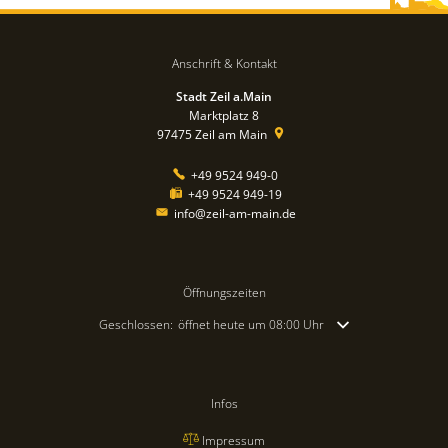
Anschrift & Kontakt
Stadt Zeil a.Main
Marktplatz 8
97475
Zeil am Main
+49 9524 949-0
+49 9524 949-19
info@zeil-am-main.de
Öffnungszeiten
Klicken, um weitere Öffnungs- oder Schließzeiten auszublende
Geschlossen:
öffnet heute um 08:00 Uhr
Infos
Impressum