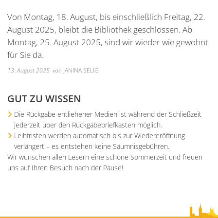
Unterkünfte
Wohnen im A
Kreuzfriedh
Online Anträge
Kommunale Wärmeplanung
Online Portal
Von Montag, 18. August, bis einschließlich Freitag, 22.
2025
Wohnmobilstellplatz
Integration
Friedhof Kr
Stellenangebote
Bauhofmitarbeiter für die
August 2025, bleibt die Bibliothek geschlossen. Ab
2026
Wein, Bier und Edelbrände
Nachbarschaf
Friedhof Bi
Montag, 25. August 2025, sind wir wieder wie gewohnt
Bekanntmachungen
Errichtung von Fahrradabs
für Sie da.
Friedhof Sec
Managementplan Natura 
13. August 2025
von
JANINA SELIG
Friedhof Zie
Bekanntmachung der Gen
GUT ZU WISSEN
Bekanntmachung zum Beba
Die Rückgabe entliehener Medien ist während der Schließzeit
Kommunalwahl 2026
jederzeit über den Rückgabebriefkasten möglich.
Leihfristen werden automatisch bis zur Wiedereröffnung
verlängert – es entstehen keine Säumnisgebühren.
Wir wünschen allen Lesern eine schöne Sommerzeit und freuen
uns auf Ihren Besuch nach der Pause!