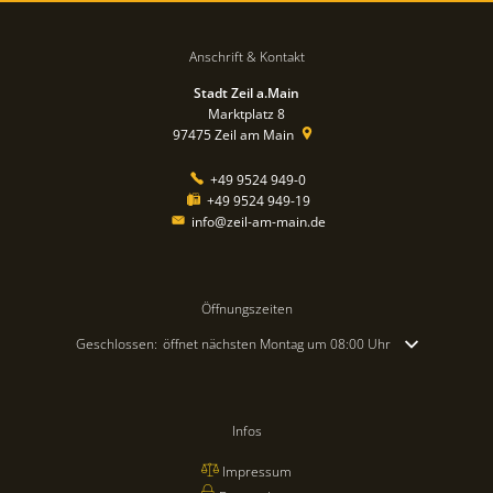
Anschrift & Kontakt
Stadt Zeil a.Main
Marktplatz 8
97475
Zeil am Main
+49 9524 949-0
+49 9524 949-19
info@zeil-am-main.de
Öffnungszeiten
Klicken, um weitere Öffnungs- oder Schließzeiten auszublenden
Geschlossen:
öffnet nächsten Montag um 08:00 Uhr
Infos
Impressum