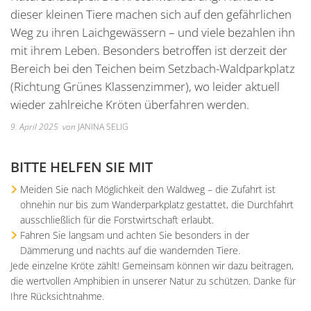
Unterkünfte
Wohnen im A
Kreuzfriedh
Online Anträge
Kommunale Wärmeplanung
Online Portal
dieser kleinen Tiere machen sich auf den gefährlichen
2025
Wohnmobilstellplatz
Weg zu ihren Laichgewässern – und viele bezahlen ihn
Integration
Friedhof Kr
Stellenangebote
Bauhofmitarbeiter für die
2026
mit ihrem Leben. Besonders betroffen ist derzeit der
Wein, Bier und Edelbrände
Nachbarschaf
Friedhof Bi
Bekanntmachungen
Errichtung von Fahrradabs
Bereich bei den Teichen beim Setzbach-Waldparkplatz
Friedhof Sec
(Richtung Grünes Klassenzimmer), wo leider aktuell
Managementplan Natura 
wieder zahlreiche Kröten überfahren werden.
Friedhof Zie
Bekanntmachung der Gen
9. April 2025
von
JANINA SELIG
Bekanntmachung zum Beba
Kommunalwahl 2026
BITTE HELFEN SIE MIT
Meiden Sie nach Möglichkeit den Waldweg – die Zufahrt ist
ohnehin nur bis zum Wanderparkplatz gestattet, die Durchfahrt
ausschließlich für die Forstwirtschaft erlaubt.
Fahren Sie langsam und achten Sie besonders in der
Dämmerung und nachts auf die wandernden Tiere.
Jede einzelne Kröte zählt! Gemeinsam können wir dazu beitragen,
die wertvollen Amphibien in unserer Natur zu schützen. Danke für
Ihre Rücksichtnahme.