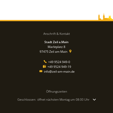
Anschrift & Kontakt
Stadt Zeil a.Main
Marktplatz 8
97475
Zeil am Main
+49 9524 949-0
+49 9524 949-19
info@zeil-am-main.de
Öffnungszeiten
Klicken, um weitere Öffnungs- oder Schließzeiten auszublenden
Geschlossen:
öffnet nächsten Montag um 08:00 Uhr