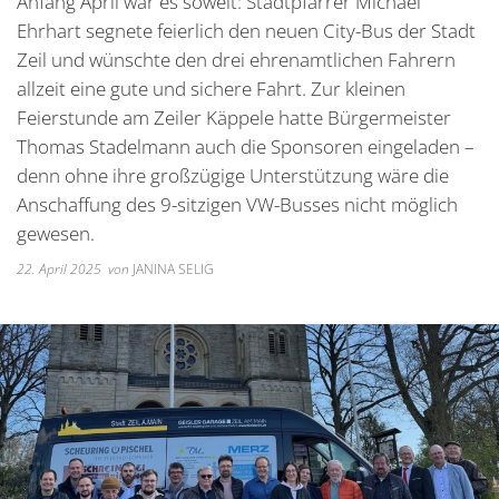
Anfang April war es soweit: Stadtpfarrer Michael
Unterkünfte
Wohnen im A
Kreuzfriedh
Online Anträge
Kommunale Wärmeplanung
Online Portal
Ehrhart segnete feierlich den neuen City-Bus der Stadt
2025
Wohnmobilstellplatz
Integration
Friedhof Kr
Zeil und wünschte den drei ehrenamtlichen Fahrern
Stellenangebote
Bauhofmitarbeiter für die
2026
allzeit eine gute und sichere Fahrt. Zur kleinen
Wein, Bier und Edelbrände
Nachbarschaf
Friedhof Bi
Bekanntmachungen
Errichtung von Fahrradabs
Feierstunde am Zeiler Käppele hatte Bürgermeister
Friedhof Sec
Thomas Stadelmann auch die Sponsoren eingeladen –
Managementplan Natura 
Friedhof Zie
denn ohne ihre großzügige Unterstützung wäre die
Bekanntmachung der Gen
Anschaffung des 9-sitzigen VW-Busses nicht möglich
Bekanntmachung zum Beba
gewesen.
Kommunalwahl 2026
22. April 2025
von
JANINA SELIG