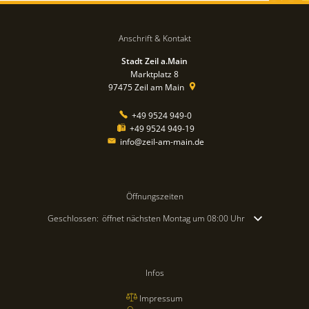
Anschrift & Kontakt
Stadt Zeil a.Main
Marktplatz 8
97475
Zeil am Main
+49 9524 949-0
+49 9524 949-19
info@zeil-am-main.de
Öffnungszeiten
Klicken, um weitere Öffnungs- oder Schließzeiten auszublenden
Geschlossen:
öffnet nächsten Montag um 08:00 Uhr
Infos
Impressum