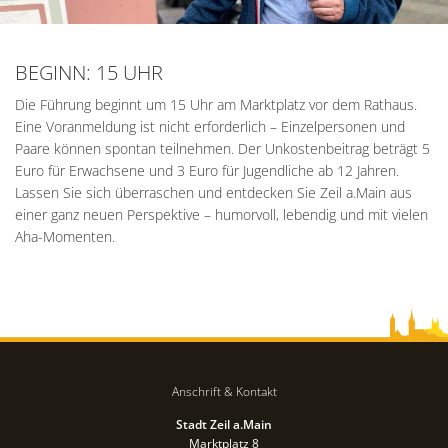
BEGINN: 15 UHR
Die Führung beginnt um 15 Uhr am Marktplatz vor dem Rathaus.
Eine Voranmeldung ist nicht erforderlich – Einzelpersonen und
Paare können spontan teilnehmen. Der Unkostenbeitrag beträgt 5
Euro für Erwachsene und 3 Euro für Jugendliche ab 12 Jahren.
Lassen Sie sich überraschen und entdecken Sie Zeil a.Main aus
einer ganz neuen Perspektive – humorvoll, lebendig und mit vielen
Aha-Momenten.
Anschrift & Kontakt
Stadt Zeil a.Main
Marktplatz 8