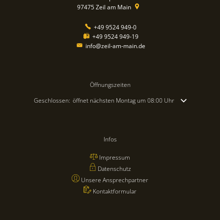
97475
Zeil am Main
+49 9524 949-0
+49 9524 949-19
info@zeil-am-main.de
Öffnungszeiten
Klicken, um weitere Öffnungs- oder Schließzeiten auszublenden
Geschlossen:
öffnet nächsten Montag um 08:00 Uhr
Infos
Impressum
Datenschutz
Unsere Ansprechpartner
Kontaktformular