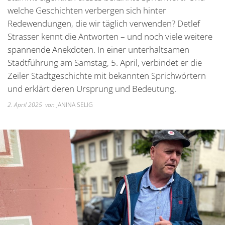
Unterkünfte
Wohnen im A
Kreuzfriedh
Online Anträge
Kommunale Wärmeplanung
Online Portal
welche Geschichten verbergen sich hinter
2025
Wohnmobilstellplatz
Redewendungen, die wir täglich verwenden? Detlef
Integration
Friedhof Kr
Stellenangebote
Bauhofmitarbeiter für die
2026
Strasser kennt die Antworten – und noch viele weitere
Wein, Bier und Edelbrände
Nachbarschaf
Friedhof Bi
Bekanntmachungen
Errichtung von Fahrradabs
spannende Anekdoten. In einer unterhaltsamen
Friedhof Sec
Stadtführung am Samstag, 5. April, verbindet er die
Managementplan Natura 
Zeiler Stadtgeschichte mit bekannten Sprichwörtern
Friedhof Zie
Bekanntmachung der Gen
und erklärt deren Ursprung und Bedeutung.
Bekanntmachung zum Beba
2. April 2025
von
JANINA SELIG
Kommunalwahl 2026