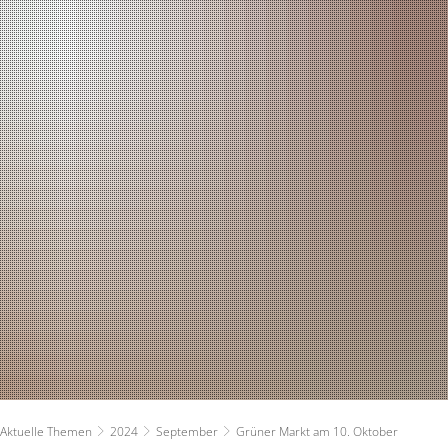
RATHAUS
RUNDUM VERSOR
Bürgermeister
Planen und Bauen
Verwaltung - Kontakte
Stadtwerke
Ratsinformationssystem
Ver- und Entsorg
Persönlichkeiten & Ehrungen
Ärzte
Aktuelle Themen
Kindertagesbetre
Zahlen und Fakten
Ferienbetreuung
Haushaltsplan
Schulen
Aktuelle Themen
2024
September
Grüner Markt am 10. Oktober
Ortsrecht
Soziales