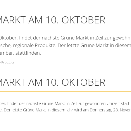
Zeiler Nachrichten
Friedhof
ARKT AM 10. OKTOBER
Online Anträge
Kommunale Wärm
Stellenangebote
ktober, findet der nächste Grüne Markt in Zeil zur gewohnt
Bekanntmachungen
rische, regionale Produkte. Der letzte Grüne Markt in diese
mber, stattfinden.
NA SELIG
ARKT AM 10. OKTOBER
r, findet der nächste Grüne Markt in Zeil zur gewohnten Uhrzeit statt.
te. Der letzte Grüne Markt in diesem Jahr wird am Donnerstag, 28. Novem