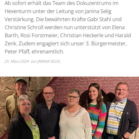
Unterkünfte
Ab sofort erhält das Team des Dokuzentrums im
Wohnen im A
Kreuzfriedh
Online Anträge
Kommunale Wärmeplanung
Online Portal
2025
Hexenturm unter der Leitung von Janina Selig
Wohnmobilstellplatz
Integration
Friedhof Kr
Stellenangebote
Bauhofmitarbeiter für die
Verstärkung. Die bewährten Kräfte Gabi Stahl und
2026
Wein, Bier und Edelbrände
Nachbarschaf
Friedhof Bi
Christine Schroll werden nun unterstützt von Elena
Bekanntmachungen
Errichtung von Fahrradabs
Barth, Rosi Forstmeier, Christian Heckerle und Harald
Friedhof Sec
Managementplan Natura 
Zenk. Zudem engagiert sich unser 3. Bürgermeister,
Friedhof Zie
Peter Pfaff, ehrenamtlich.
Bekanntmachung der Gen
25. März 2024
von
JANINA SELIG
Bekanntmachung zum Beba
Kommunalwahl 2026