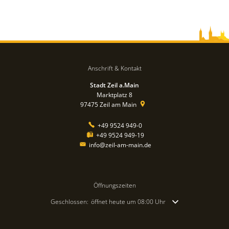
Anschrift & Kontakt
Stadt Zeil a.Main
Marktplatz 8
97475
Zeil am Main
+49 9524 949-0
+49 9524 949-19
info@zeil-am-main.de
Öffnungszeiten
Klicken, um weitere Öffnungs- oder Schließzeiten auszublende
Geschlossen:
öffnet heute um 08:00 Uhr