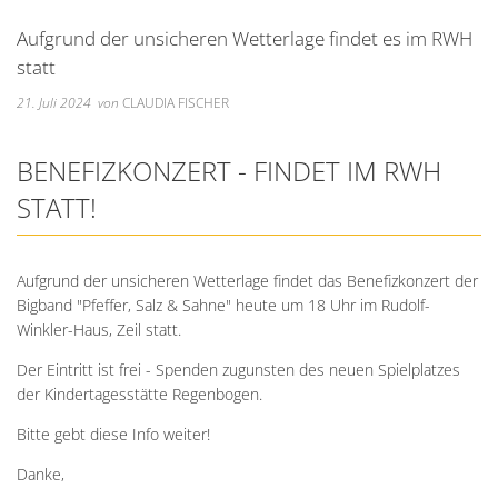
Unterkünfte
Wohnen im A
Kreuzfriedh
Online Anträge
Kommunale Wärmeplanung
Online Portal
Aufgrund der unsicheren Wetterlage findet es im RWH
2025
Wohnmobilstellplatz
Integration
Friedhof Kr
Stellenangebote
Bauhofmitarbeiter für die
statt
2026
Wein, Bier und Edelbrände
Nachbarschaf
Friedhof Bi
21. Juli 2024
von
CLAUDIA FISCHER
Bekanntmachungen
Errichtung von Fahrradabs
Friedhof Sec
Managementplan Natura 
BENEFIZKONZERT - FINDET IM RWH
Friedhof Zie
Bekanntmachung der Gen
STATT!
Bekanntmachung zum Beba
Kommunalwahl 2026
Aufgrund der unsicheren Wetterlage findet das Benefizkonzert der
Bigband "Pfeffer, Salz & Sahne" heute um 18 Uhr im Rudolf-
Winkler-Haus, Zeil statt.
Der Eintritt ist frei - Spenden zugunsten des neuen Spielplatzes
der Kindertagesstätte Regenbogen.
Bitte gebt diese Info weiter!
Danke,