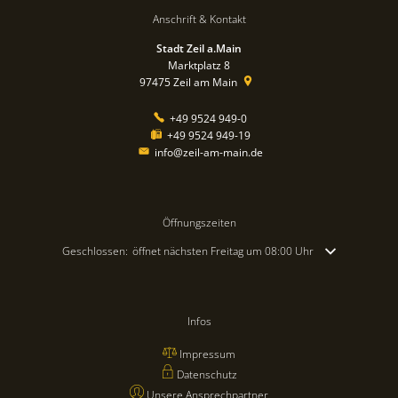
Anschrift & Kontakt
Stadt Zeil a.Main
Marktplatz 8
97475
Zeil am Main
+49 9524 949-0
+49 9524 949-19
info@zeil-am-main.de
Öffnungszeiten
Klicken, um weitere Öffnungs- oder Schließzeiten auszublenden
Geschlossen:
öffnet nächsten Freitag um 08:00 Uhr
Infos
Impressum
Datenschutz
Unsere Ansprechpartner