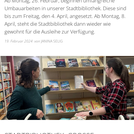
Ab Montag, 26. Februar, beginnen umfangreiche
Unterkünfte
Wohnen im A
Kreuzfriedh
Online Anträge
Kommunale Wärmeplanung
Online Portal
Umbauarbeiten in unserer Stadtbibliothek. Diese sind
2025
Wohnmobilstellplatz
Integration
Friedhof Kr
bis zum Freitag, den 4. April, angesetzt. Ab Montag, 8.
Stellenangebote
Bauhofmitarbeiter für die
2026
April, steht die Stadtbibliothek dann wieder wie
Wein, Bier und Edelbrände
Nachbarschaf
Friedhof Bi
Bekanntmachungen
Errichtung von Fahrradabs
gewohnt für die Ausleihe zur Verfügung.
Friedhof Sec
Managementplan Natura 
19. Februar 2024
von
JANINA SELIG
Friedhof Zie
Bekanntmachung der Gen
Bekanntmachung zum Beba
Kommunalwahl 2026