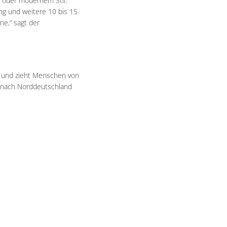
m oder modernem Stil.
ng und weitere 10 bis 15
ne,“ sagt der
n und zieht Menschen von
s nach Norddeutschland