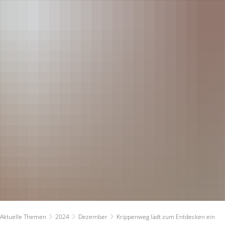
RATHAUS
RUNDUM VERSOR
Bürgermeister
Planen und Bauen
Verwaltung - Kontakte
Stadtwerke
Ratsinformationssystem
Ver- und Entsorg
Persönlichkeiten & Ehrungen
Ärzte
Aktuelle Themen
Kindertagesbetre
Zahlen und Fakten
Ferienbetreuung
Haushaltsplan
Schulen
Aktuelle Themen
2024
Dezember
Krippenweg lädt zum Entdecken ein
Ortsrecht
Soziales