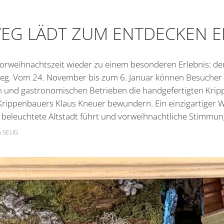
Zeiler Nachrichten
Friedhof
EG LÄDT ZUM ENTDECKEN E
Online Anträge
Kommunale Wärm
Stellenangebote
 Vorweihnachtszeit wieder zu einem besonderen Erlebnis: de
Bekanntmachungen
weg. Vom 24. November bis zum 6. Januar können Besucher 
n und gastronomischen Betrieben die handgefertigten Krip
 Krippenbauers Klaus Kneuer bewundern. Ein einzigartiger 
h beleuchtete Altstadt führt und vorweihnachtliche Stimmung
 SELIG