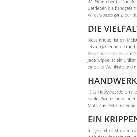
24. November bis zum 6.
Betrieben die handgeferti
Winterspaziergang, der du
DIE VIELFA
Klaus Kneuer ist ein Mei
letzten Jahrzehnten rund 4
Kokosnussschalen, alte N
Jede Krippe ist ein Unikat
eine alte Weinkiste und m
HANDWERKS
„Das Hobby werde ich nie 
hohler Baumstamm oder ei
Motiv aus Zeil in einer se
EIN KRIPP
Insgesamt elf Stationen la