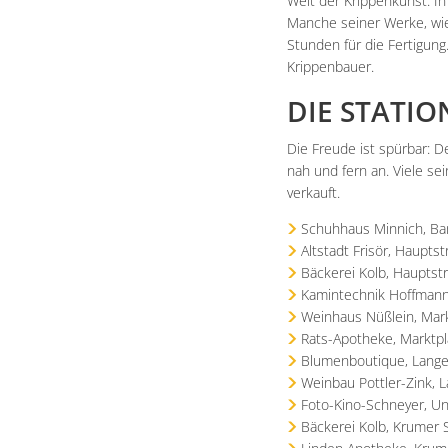
Welt der Krippenkunst. I
Manche seiner Werke, wie
Stunden für die Fertigung
Krippenbauer.
DIE STATIO
Die Freude ist spürbar: 
nah und fern an. Viele s
verkauft.
Schuhhaus Minnich, Ba
Altstadt Frisör, Haupts
Bäckerei Kolb, Hauptst
Kamintechnik Hoffmann
Weinhaus Nüßlein, Mark
Rats-Apotheke, Marktpl
Blumenboutique, Lange
Weinbau Pottler-Zink, 
Foto-Kino-Schneyer, U
Bäckerei Kolb, Krumer 