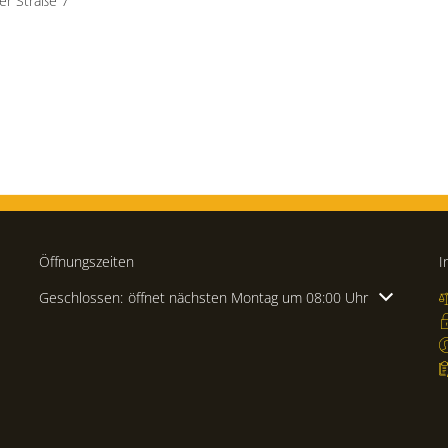
er Straße 7
Öffnungszeiten
I
Klicken, um weitere Öffnungs- oder Schließzeiten auszublenden
Geschlossen:
öffnet nächsten Montag um 08:00 Uhr