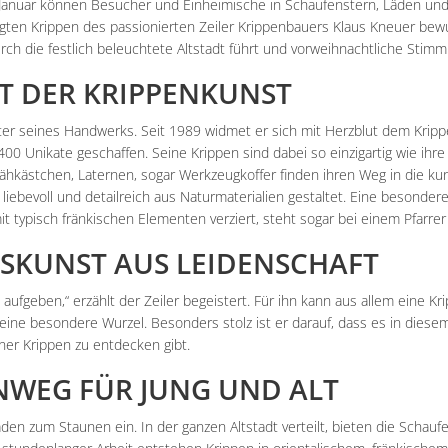
 Januar können Besucher und Einheimische in Schaufenstern, Läden un
gten Krippen des passionierten Zeiler Krippenbauers Klaus Kneuer bewun
rch die festlich beleuchtete Altstadt führt und vorweihnachtliche Stimm
LT DER KRIPPENKUNST
ster seines Handwerks. Seit 1989 widmet er sich mit Herzblut dem Krip
00 Unikate geschaffen. Seine Krippen sind dabei so einzigartig wie ihre 
ähkästchen, Laternen, sogar Werkzeugkoffer finden ihren Weg in die kun
, liebevoll und detailreich aus Naturmaterialien gestaltet. Eine besondere
it typisch fränkischen Elementen verziert, steht sogar bei einem Pfarr
KUNST AUS LEIDENSCHAFT
aufgeben,“ erzählt der Zeiler begeistert. Für ihn kann aus allem eine Kr
ne besondere Wurzel. Besonders stolz ist er darauf, dass es in diesem
iner Krippen zu entdecken gibt.
ENWEG FÜR JUNG UND ALT
den zum Staunen ein. In der ganzen Altstadt verteilt, bieten die Schaufe