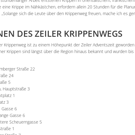
n stundenlanger Arbeit entstehen Krippen in orientalischem, fränkische
 eine Krippe im Nähkästchen, erfordern allein 20 Stunden für die Planu
. „Solange sich die Leute über den Krippenweg freuen, mache ich es ger
NEN DES ZEILER KRIPPENWEGS
Der Krippenweg ist zu einem Höhepunkt der Zeiler Adventszeit geworde
einer Krippen sind längst über die Region hinaus bekannt und wurden bi
mberger Straße 22
traße 24
raße 5
, Hauptstraße 3
tplatz 1
atz 3
 Gasse 6
Lange Gasse 6
ntere Scheuerngasse 5
Straße 1