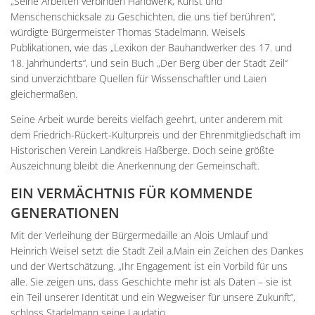
„Seine Arbeiten verbinden Handwerk, Kunst und
Menschenschicksale zu Geschichten, die uns tief berühren“,
würdigte Bürgermeister Thomas Stadelmann. Weisels
Publikationen, wie das „Lexikon der Bauhandwerker des 17. und
18. Jahrhunderts“, und sein Buch „Der Berg über der Stadt Zeil“
sind unverzichtbare Quellen für Wissenschaftler und Laien
gleichermaßen.
Seine Arbeit wurde bereits vielfach geehrt, unter anderem mit
dem Friedrich-Rückert-Kulturpreis und der Ehrenmitgliedschaft im
Historischen Verein Landkreis Haßberge. Doch seine größte
Auszeichnung bleibt die Anerkennung der Gemeinschaft.
EIN VERMÄCHTNIS FÜR KOMMENDE
GENERATIONEN
Mit der Verleihung der Bürgermedaille an Alois Umlauf und
Heinrich Weisel setzt die Stadt Zeil a.Main ein Zeichen des Dankes
und der Wertschätzung. „Ihr Engagement ist ein Vorbild für uns
alle. Sie zeigen uns, dass Geschichte mehr ist als Daten – sie ist
ein Teil unserer Identität und ein Wegweiser für unsere Zukunft“,
schloss Stadelmann seine Laudatio.