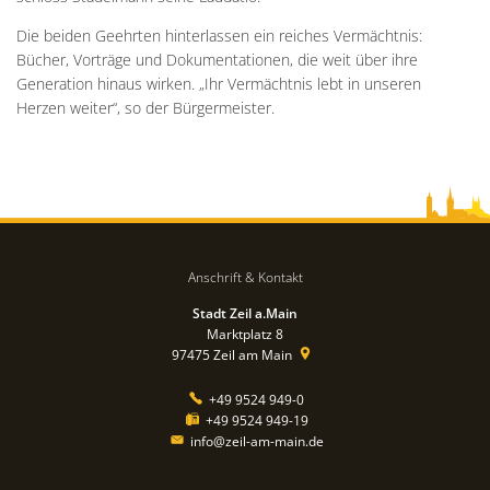
Die beiden Geehrten hinterlassen ein reiches Vermächtnis:
Bücher, Vorträge und Dokumentationen, die weit über ihre
Generation hinaus wirken. „Ihr Vermächtnis lebt in unseren
Herzen weiter“, so der Bürgermeister.
Anschrift & Kontakt
Stadt Zeil a.Main
Marktplatz 8
97475
Zeil am Main
+49 9524 949-0
+49 9524 949-19
info@zeil-am-main.de