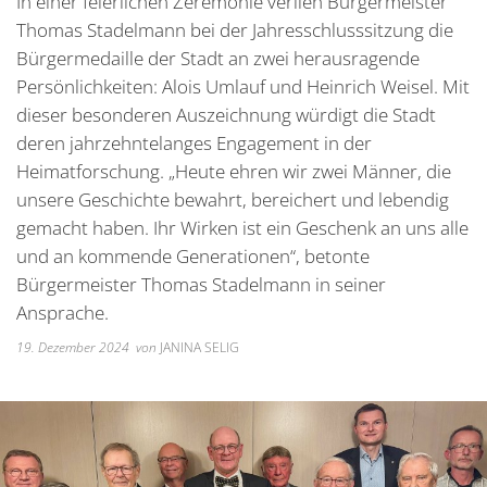
In einer feierlichen Zeremonie verlieh Bürgermeister
Unterkünfte
Wohnen im A
Kreuzfriedh
Online Anträge
Kommunale Wärmeplanung
Online Portal
Thomas Stadelmann bei der Jahresschlusssitzung die
2025
Wohnmobilstellplatz
Integration
Friedhof Kr
Bürgermedaille der Stadt an zwei herausragende
Stellenangebote
Bauhofmitarbeiter für die
2026
Persönlichkeiten: Alois Umlauf und Heinrich Weisel. Mit
Wein, Bier und Edelbrände
Nachbarschaf
Friedhof Bi
Bekanntmachungen
Errichtung von Fahrradabs
dieser besonderen Auszeichnung würdigt die Stadt
Friedhof Sec
deren jahrzehntelanges Engagement in der
Managementplan Natura 
Friedhof Zie
Heimatforschung. „Heute ehren wir zwei Männer, die
Bekanntmachung der Gen
unsere Geschichte bewahrt, bereichert und lebendig
Bekanntmachung zum Beba
gemacht haben. Ihr Wirken ist ein Geschenk an uns alle
und an kommende Generationen“, betonte
Kommunalwahl 2026
Bürgermeister Thomas Stadelmann in seiner
Ansprache.
19. Dezember 2024
von
JANINA SELIG