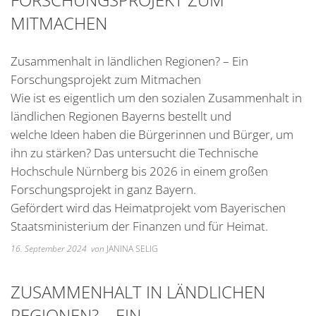
Unterkünfte
Wohnen im A
Kreuzfriedh
Online Anträge
Kommunale Wärmeplanung
Online Portal
MITMACHEN
2025
Wohnmobilstellplatz
Integration
Friedhof Kr
Stellenangebote
Bauhofmitarbeiter für die
2026
Wein, Bier und Edelbrände
Nachbarschaf
Friedhof Bi
Zusammenhalt in ländlichen Regionen? – Ein
Bekanntmachungen
Errichtung von Fahrradabs
Forschungsprojekt zum Mitmachen
Friedhof Sec
Managementplan Natura 
Wie ist es eigentlich um den sozialen Zusammenhalt in
Friedhof Zie
ländlichen Regionen Bayerns bestellt und
Bekanntmachung der Gen
welche Ideen haben die Bürgerinnen und Bürger, um
Bekanntmachung zum Beba
ihn zu stärken? Das untersucht die Technische
Kommunalwahl 2026
Hochschule Nürnberg bis 2026 in einem großen
Forschungsprojekt in ganz Bayern.
Gefördert wird das Heimatprojekt vom Bayerischen
Staatsministerium der Finanzen und für Heimat.
16. September 2024
von
JANINA SELIG
ZUSAMMENHALT IN LÄNDLICHEN
REGIONEN? – EIN