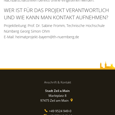
Nachbarschaftshilfen bereits online eingesehen werden.
WER IST FÜR DAS PROJEKT VERANTWORTLICH
UND WIE KANN MAN KONTAKT AUFNEHMEN?
Projektleitung: Prof. Dr. Sabine Fromm, Technische Hochschule
Nürnberg Georg Simon Ohm
E-Mail: heimatprojekt-bayern@th-nuernberg.de
Anschrift & Kontakt
Stadt Zeil a.Main
Marktplatz 8
97475
Zeil am Main
+49 9524 949-0