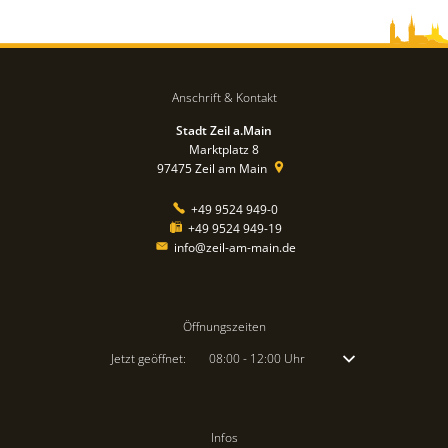
Anschrift & Kontakt
Stadt Zeil a.Main
Marktplatz 8
97475
Zeil am Main
+49 9524 949-0
+49 9524 949-19
info@zeil-am-main.de
Öffnungszeiten
Klicken, um weitere Öffnungs- oder Schließzeiten auszublenden
Jetzt geöffnet:
08:00
-
12:00
Uhr
Von 08:00 bis 12:00 
Infos