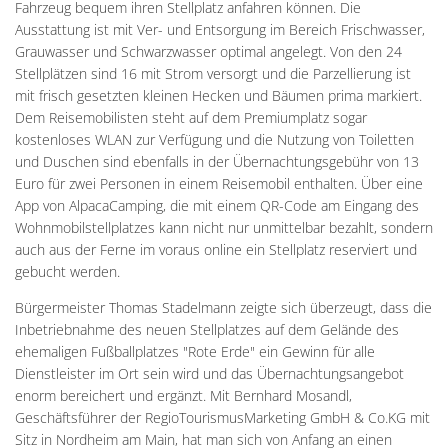
Fahrzeug bequem ihren Stellplatz anfahren können. Die
Ausstattung ist mit Ver- und Entsorgung im Bereich Frischwasser,
Grauwasser und Schwarzwasser optimal angelegt. Von den 24
Stellplätzen sind 16 mit Strom versorgt und die Parzellierung ist
mit frisch gesetzten kleinen Hecken und Bäumen prima markiert.
Dem Reisemobilisten steht auf dem Premiumplatz sogar
kostenloses WLAN zur Verfügung und die Nutzung von Toiletten
und Duschen sind ebenfalls in der Übernachtungsgebühr von 13
Euro für zwei Personen in einem Reisemobil enthalten. Über eine
App von AlpacaCamping, die mit einem QR-Code am Eingang des
Wohnmobilstellplatzes kann nicht nur unmittelbar bezahlt, sondern
auch aus der Ferne im voraus online ein Stellplatz reserviert und
gebucht werden.
Bürgermeister Thomas Stadelmann zeigte sich überzeugt, dass die
Inbetriebnahme des neuen Stellplatzes auf dem Gelände des
ehemaligen Fußballplatzes "Rote Erde" ein Gewinn für alle
Dienstleister im Ort sein wird und das Übernachtungsangebot
enorm bereichert und ergänzt. Mit Bernhard Mosandl,
Geschäftsführer der RegioTourismusMarketing GmbH & Co.KG mit
Sitz in Nordheim am Main, hat man sich von Anfang an einen