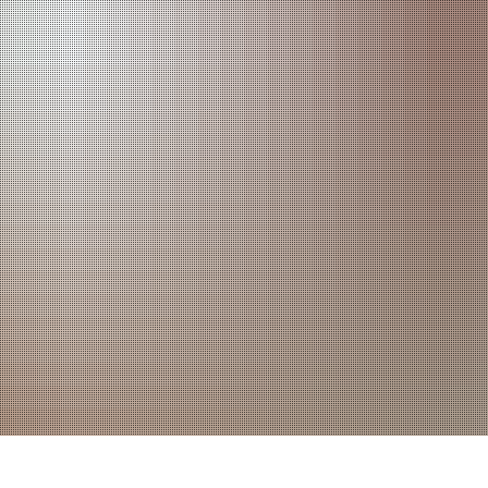
RATHAUS
RUNDUM VERSOR
Bürgermeister
Planen und Bauen
Verwaltung - Kontakte
Stadtwerke
Ratsinformationssystem
Ver- und Entsorg
Persönlichkeiten & Ehrungen
Ärzte
Aktuelle Themen
Kindertagesbetre
Zahlen und Fakten
Ferienbetreuung
Haushaltsplan
Schulen
Ortsrecht
Soziales