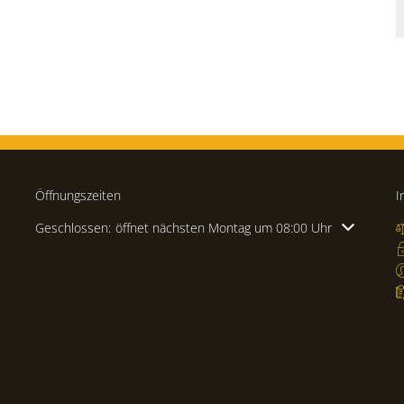
Öffnungszeiten
I
Klicken, um weitere Öffnungs- oder Schließzeiten auszublenden
Geschlossen:
öffnet nächsten Montag um 08:00 Uhr