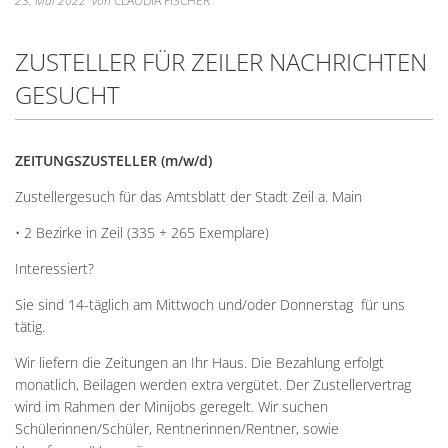
Unterkünfte
23. Mai 2022
von
CLAUDIA FISCHER
Wohnen im A
Kreuzfriedh
Online Anträge
Kommunale Wärmeplanung
Online Portal
2025
Wohnmobilstellplatz
Integration
Friedhof Kr
ZUSTELLER FÜR ZEILER NACHRICHTEN
Stellenangebote
Bauhofmitarbeiter für die
2026
Wein, Bier und Edelbrände
Nachbarschaf
Friedhof Bi
GESUCHT
Bekanntmachungen
Errichtung von Fahrradabs
Friedhof Sec
Managementplan Natura 
Friedhof Zie
ZEITUNGSZUSTELLER (m/w/d)
Bekanntmachung der Gen
Zustellergesuch für das Amtsblatt der Stadt Zeil a. Main
Bekanntmachung zum Beba
• 2 Bezirke in Zeil (335 + 265 Exemplare)
Kommunalwahl 2026
Interessiert?
Sie sind 14-täglich am Mittwoch und/oder Donnerstag für uns
tätig.
Wir liefern die Zeitungen an Ihr Haus. Die Bezahlung erfolgt
monatlich, Beilagen werden extra vergütet. Der Zustellervertrag
wird im Rahmen der Minijobs geregelt. Wir suchen
Schülerinnen/Schüler, Rentnerinnen/Rentner, sowie