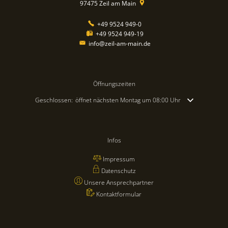
97475
Zeil am Main
+49 9524 949-0
+49 9524 949-19
info@zeil-am-main.de
Öffnungszeiten
Klicken, um weitere Öffnungs- oder Schließzeiten auszublenden
Geschlossen:
öffnet nächsten Montag um 08:00 Uhr
Infos
Impressum
Datenschutz
Unsere Ansprechpartner
Kontaktformular