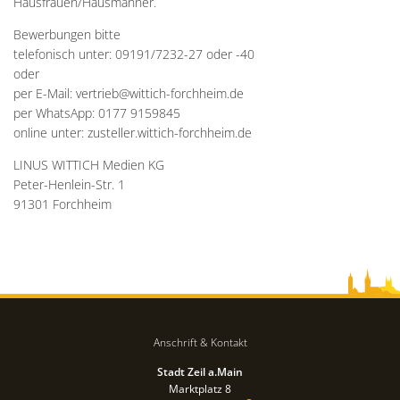
Hausfrauen/Hausmänner.
Bewerbungen bitte
telefonisch unter: 09191/7232-27 oder -40
oder
per E-Mail: vertrieb@wittich-forchheim.de
per WhatsApp: 0177 9159845
online unter: zusteller.wittich-forchheim.de
LINUS WITTICH Medien KG
Peter-Henlein-Str. 1
91301 Forchheim
Anschrift & Kontakt
Stadt Zeil a.Main
Marktplatz 8