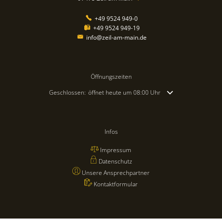
+49 9524 949-0
+49 9524 949-19
info@zeil-am-main.de
Öffnungszeiten
Klicken, um weitere Öffnungs- oder Schließzeiten auszublende
Geschlossen:
öffnet heute um 08:00 Uhr
Infos
Impressum
Datenschutz
Unsere Ansprechpartner
Kontaktformular