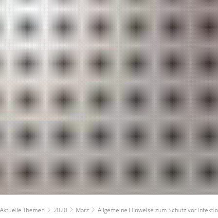
RATHAUS
RUNDUM VERSOR
Bürgermeister
Planen und Bauen
Verwaltung - Kontakte
Stadtwerke
Ratsinformationssystem
Ver- und Entsorg
Persönlichkeiten & Ehrungen
Ärzte
Aktuelle Themen
Kindertagesbetre
Zahlen und Fakten
Ferienbetreuung
Haushaltsplan
Schulen
Aktuelle Themen
2020
März
Allgemeine Hinweise zum Schutz vor Infekti
Ortsrecht
Soziales