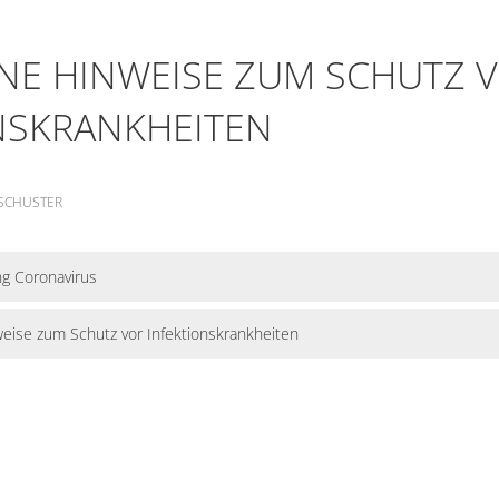
Zeiler Nachrichten
Friedhof
NE HINWEISE ZUM SCHUTZ 
Online Anträge
Kommunale Wärm
NSKRANKHEITEN
Stellenangebote
Bekanntmachungen
SCHUSTER
g Coronavirus
eise zum Schutz vor Infektionskrankheiten