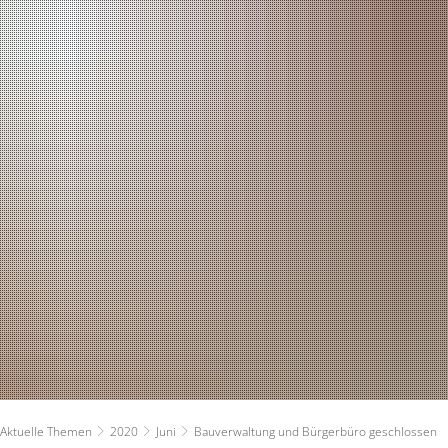
RATHAUS
RUNDUM VERSOR
Bürgermeister
Planen und Bauen
Verwaltung - Kontakte
Stadtwerke
Ratsinformationssystem
Ver- und Entsorg
Persönlichkeiten & Ehrungen
Ärzte
Aktuelle Themen
Kindertagesbetre
Zahlen und Fakten
Ferienbetreuung
Haushaltsplan
Schulen
Aktuelle Themen
2020
Juni
Bauverwaltung und Bürgerbüro geschlossen
Ortsrecht
Soziales