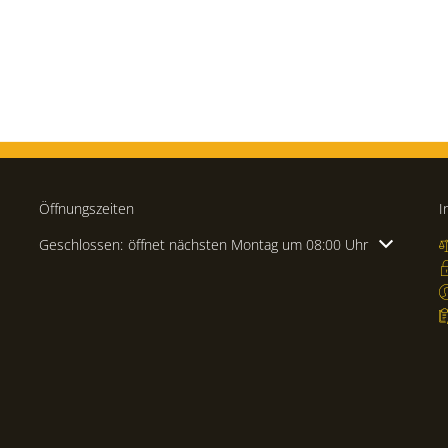
Öffnungszeiten
I
Klicken, um weitere Öffnungs- oder Schließzeiten auszublenden
Geschlossen:
öffnet nächsten Montag um 08:00 Uhr