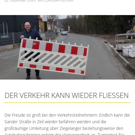
Unterkünfte
22. Dezember 2020
von
CLAUDIA FISCHER
Wohnen im A
Kreuzfriedh
Online Anträge
Kommunale Wärmeplanung
Online Portal
2025
Wohnmobilstellplatz
Integration
Friedhof Kr
Stellenangebote
Bauhofmitarbeiter für die
2026
Wein, Bier und Edelbrände
Nachbarschaf
Friedhof Bi
Bekanntmachungen
Errichtung von Fahrradabs
Friedhof Sec
Managementplan Natura 
Friedhof Zie
Bekanntmachung der Gen
Bekanntmachung zum Beba
Kommunalwahl 2026
DER VERKEHR KANN WIEDER FLIESSEN
Die Freude ist groß bei den Verkehrsteilnehmern: Endlich kann die
Sander Straße in Zeil wieder befahren werden und die
großräumige Umleitung über Ziegelanger beziehungsweise den
Autobahnzubringer gehört der Vergangenheit an. Zumindest für