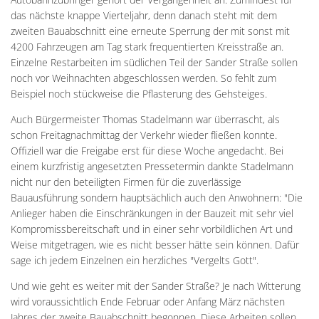
das nächste knappe Vierteljahr, denn danach steht mit dem
zweiten Bauabschnitt eine erneute Sperrung der mit sonst mit
4200 Fahrzeugen am Tag stark frequentierten Kreisstraße an.
Einzelne Restarbeiten im südlichen Teil der Sander Straße sollen
noch vor Weihnachten abgeschlossen werden. So fehlt zum
Beispiel noch stückweise die Pflasterung des Gehsteiges.
Auch Bürgermeister Thomas Stadelmann war überrascht, als
schon Freitagnachmittag der Verkehr wieder fließen konnte.
Offiziell war die Freigabe erst für diese Woche angedacht. Bei
einem kurzfristig angesetzten Pressetermin dankte Stadelmann
nicht nur den beteiligten Firmen für die zuverlässige
Bauausführung sondern hauptsächlich auch den Anwohnern: "Die
Anlieger haben die Einschränkungen in der Bauzeit mit sehr viel
Kompromissbereitschaft und in einer sehr vorbildlichen Art und
Weise mitgetragen, wie es nicht besser hätte sein können. Dafür
sage ich jedem Einzelnen ein herzliches "Vergelts Gott".
Und wie geht es weiter mit der Sander Straße? Je nach Witterung
wird voraussichtlich Ende Februar oder Anfang März nächsten
Jahres der zweite Bauabschnitt begonnen. Diese Arbeiten sollen