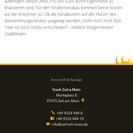
aufbringen, wovon zirka 210 000 Euro durch Eigenmittel zu
finanzieren sind. Für den Straßenneubau kommen keine Kosten
auf die Anwohner zu. Ob die Kanalkosten auf alle Nutzer des
Wasserleitungsnetztes umgelegt werden, steht noch nicht fest.
"Hier ist noch nichts entschieden", erklärte Bürgermeister
Stadelmann.
Anschrift & Kontakt
Stadt Zeil a.Main
Marktplatz 8
97475
Zeil am Main
+49 9524 949-0
+49 9524 949-19
info@zeil-am-main.de