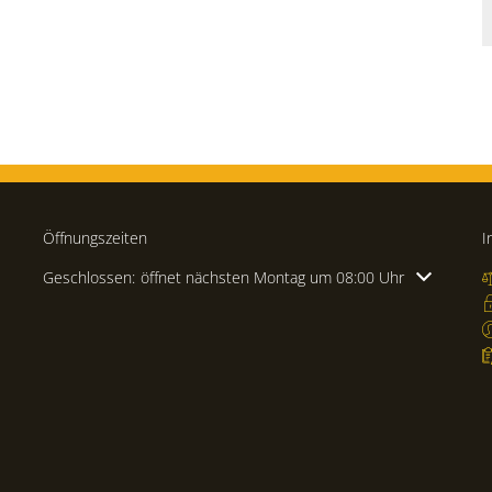
Öffnungszeiten
I
Klicken, um weitere Öffnungs- oder Schließzeiten auszublenden
Geschlossen:
öffnet nächsten Montag um 08:00 Uhr