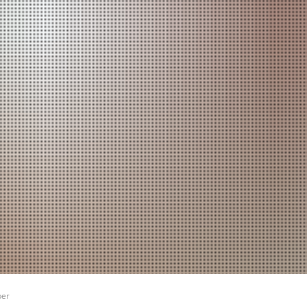
RATHAUS
RUNDUM VERSOR
Bürgermeister
Planen und Bauen
Verwaltung - Kontakte
Stadtwerke
Ratsinformationssystem
Ver- und Entsorg
Persönlichkeiten & Ehrungen
Ärzte
Aktuelle Themen
Kindertagesbetre
Zahlen und Fakten
Ferienbetreuung
Haushaltsplan
Schulen
er
Ortsrecht
Soziales