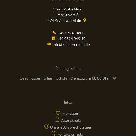
Stadt Zeil a.Main
Marktplatz 8
97475
Zeil am Main
+49 9524 949-0
+49 9524 949-19
info@zeil-am-main.de
Öffnungszeiten
Klicken, um weitere Öffnungs- oder Schließzeiten auszublenden
Geschlossen:
öffnet nächsten Dienstag um 08:00 Uhr
Infos
Impressum
Datenschutz
Unsere Ansprechpartner
Kontaktformular