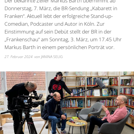
Der bekannte Zeiler Markus Barth übernimmt ab
Unterkünfte
Wohnen im A
Kreuzfriedh
Online Anträge
Kommunale Wärmeplanung
Online Portal
Donnerstag, 7. März, die BR-Sendung „Kabarett in
2025
Wohnmobilstellplatz
Integration
Friedhof Kr
Franken“. Aktuell lebt der erfolgreiche Stand-up-
Stellenangebote
Bauhofmitarbeiter für die
2026
Comedian, Podcaster und Autor in Köln. Zur
Wein, Bier und Edelbrände
Nachbarschaf
Friedhof Bi
Bekanntmachungen
Errichtung von Fahrradabs
Einstimmung auf sein Debüt stellt der BR in der
Friedhof Sec
„Frankenschau“ am Sonntag, 3. März, um 17.45 Uhr
Managementplan Natura 
Friedhof Zie
Markus Barth in einem persönlichen Porträt vor.
Bekanntmachung der Gen
27. Februar 2024
von
JANINA SELIG
Bekanntmachung zum Beba
Kommunalwahl 2026