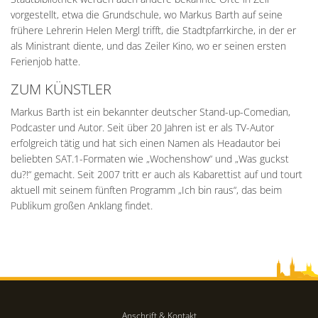
vorgestellt, etwa die Grundschule, wo Markus Barth auf seine
frühere Lehrerin Helen Mergl trifft, die Stadtpfarrkirche, in der er
als Ministrant diente, und das Zeiler Kino, wo er seinen ersten
Ferienjob hatte.
ZUM KÜNSTLER
Markus Barth ist ein bekannter deutscher Stand-up-Comedian,
Podcaster und Autor. Seit über 20 Jahren ist er als TV-Autor
erfolgreich tätig und hat sich einen Namen als Headautor bei
beliebten SAT.1-Formaten wie „Wochenshow“ und „Was guckst
du?!“ gemacht. Seit 2007 tritt er auch als Kabarettist auf und tourt
aktuell mit seinem fünften Programm „Ich bin raus“, das beim
Publikum großen Anklang findet.
Anschrift & Kontakt